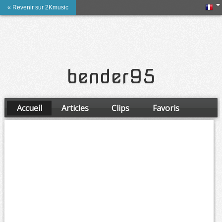
« Revenir sur 2Kmusic
bender95
Accueil
Articles
Clips
Favoris
Amis