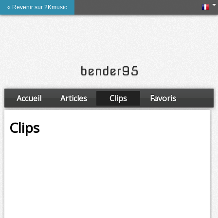
« Revenir sur 2Kmusic
bender95
Accueil
Articles
Clips
Favoris
Amis
Clips