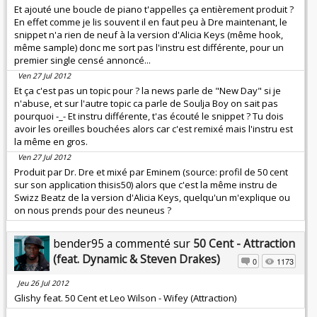
Et ajouté une boucle de piano t'appelles ça entièrement produit ?
En effet comme je lis souvent il en faut peu à Dre maintenant, le
snippet n'a rien de neuf à la version d'Alicia Keys (même hook,
même sample) donc me sort pas l'instru est différente, pour un
premier single censé annoncé...
Ven 27 Jul 2012
Et ça c'est pas un topic pour ? la news parle de "New Day" si je
n'abuse, et sur l'autre topic ca parle de Soulja Boy on sait pas
pourquoi -_- Et instru différente, t'as écouté le snippet ? Tu dois
avoir les oreilles bouchées alors car c'est remixé mais l'instru est
la même en gros.
Ven 27 Jul 2012
Produit par Dr. Dre et mixé par Eminem (source: profil de 50 cent
sur son application thisis50) alors que c'est la même instru de
Swizz Beatz de la version d'Alicia Keys, quelqu'un m'explique ou
on nous prends pour des neuneus ?
bender95 a commenté sur
50 Cent - Attraction
(feat. Dynamic & Steven Drakes)
0
1173
Jeu 26 Jul 2012
Glishy feat. 50 Cent et Leo Wilson - Wifey (Attraction)