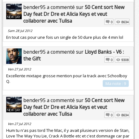
bender95 a commenté sur
50 Cent sort New
Day feat Dr Dre et Alicia Keys et veut
collaborer avec Tulisa
0
8634
Sam 28 Jul 2012
En tout cas pour une fois un single de 50 dure plus de 4 min lol
bender95 a commenté sur
Lloyd Banks - V6 :
the Gift
0
9308
Ven 27 Jul 2012
Excellente mixtape grosse mention pour la track avec Schoolboy
Q.
Ma note : 9
bender95 a commenté sur
50 Cent sort New
Day feat Dr Dre et Alicia Keys et veut
collaborer avec Tulisa
0
8634
Ven 27 Jul 2012
Hum tu n'as pas tord The Mac, il y avait plusieurs version de Stan,
Love The Way You Lie, Crack A Bottle etc et c'est dommage car par