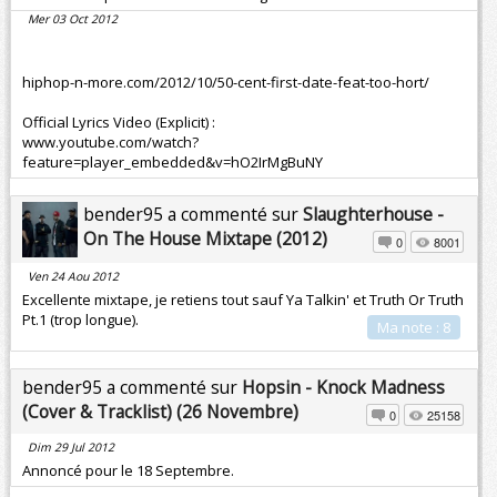
Mer 03 Oct 2012
hiphop-n-more.com/2012/10/50-cent-first-date-feat-too-hort/
Official Lyrics Video (Explicit) :
www.youtube.com/watch?
feature=player_embedded&v=hO2IrMgBuNY
bender95 a commenté sur
Slaughterhouse -
On The House Mixtape (2012)
0
8001
Ven 24 Aou 2012
Excellente mixtape, je retiens tout sauf Ya Talkin' et Truth Or Truth
Pt.1 (trop longue).
Ma note : 8
bender95 a commenté sur
Hopsin - Knock Madness
(Cover & Tracklist) (26 Novembre)
0
25158
Dim 29 Jul 2012
Annoncé pour le 18 Septembre.