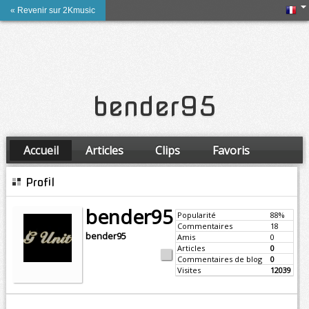
« Revenir sur 2Kmusic
bender95
Accueil
Articles
Clips
Favoris
Amis
Profil
bender95
Popularité
88%
Commentaires
18
bender95
Amis
0
Articles
0
Commentaires de blog
0
Visites
12039