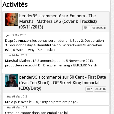
Activités
bender95 a commenté sur
Eminem - The
Marshall Mathers LP 2 (Cover & Tracklist)
(05/11/2013)
0
353560
Jeu 17 Oct 2013
D'après Amazon, les bonus seront donc : 1. Baby 2. Desperation
3. Groundhog day 4. Beautiful pain 5. Wicked ways/silence/ken
(skit) 6. Wicked ways 7. Ken (skit)
Lun 26 Aou 2013
Marshall Mathers LP 2 annoncé pour le 5 Novembre 2013,
producteurs executif Dr. Dre, premier single BERZERK Mardi
bender95 a commenté sur
50 Cent - First Date
(feat. Too $hort) - Off Street King Immortal
(CDQ/Dirty)
0
4198
Mer 03 Oct 2012
Mis à jour avec le CDQ/Dirty en première page...
Mer 03 Oct 2012
C'est une capote dans son emballage lol